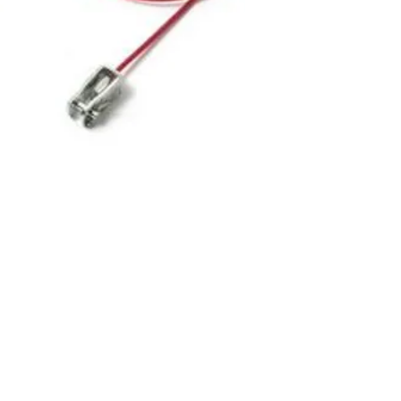
נורית, פרדס חנה
grorim.co.il
כרכור