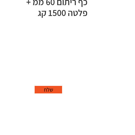
כף ריתום 60 ממ +
פלטה 1500 קג
שלח
office@grorim.co.il
נורית, פרדס חנה
כרכור