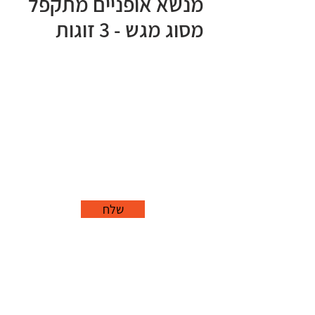
מנשא אופניים מתקפל
מסוג מגש - 3 זוגות
שלח
office@grorim.co.il
נורית, פרדס חנה
כרכור