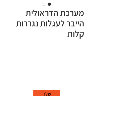
מערכת הדראולית
הייבר לעגלות נגררות
קלות
שלח
office@grorim.co.il