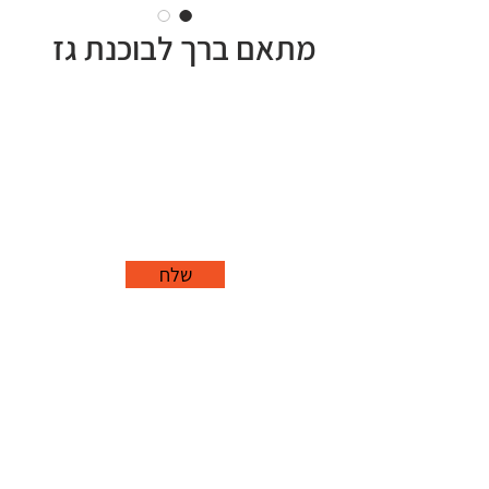
מתאם ברך לבוכנת גז
שלח
office@grorim.co.il
נורית, פרדס חנה
כרכור
04-627-1688