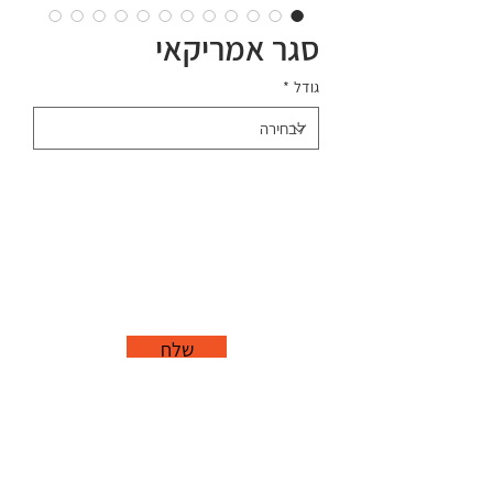
סגר אמריקאי
גודל
*
שלח
office@grorim.co.il
נורית, פרדס חנה