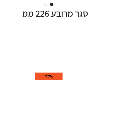
סגר מרובע 226 ממ
שלח
office@grorim.co.il
נורית, פרדס חנה
כרכור
04-627-1688