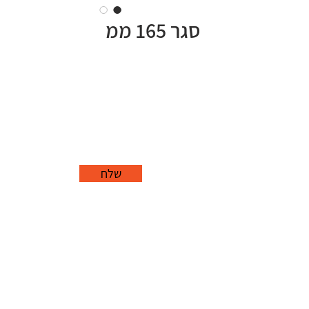
סגר 165 ממ
שלח
office@grorim.co.il
נורית, פרדס חנה
כרכור
04-627-1688