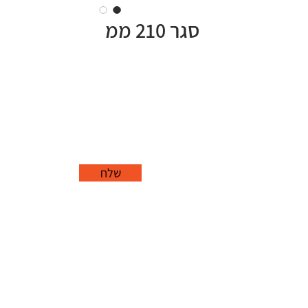
סגר 210 ממ
שלח
office@grorim.co.il
נורית, פרדס חנה
כרכור
04-627-1688