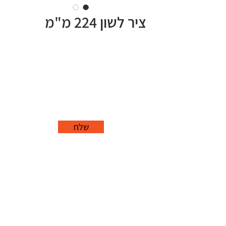
ציר לשון 224 מ"מ
שלח
office@grorim.co.il
נורית, פרדס חנה
כרכור
04-627-1688