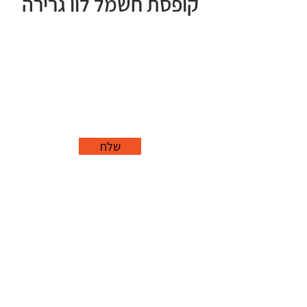
קופסת חשמל לוו גרירה
שלח
office@grorim.co.il
נורית, פרדס חנה
כרכור
04-627-1688
נגישות