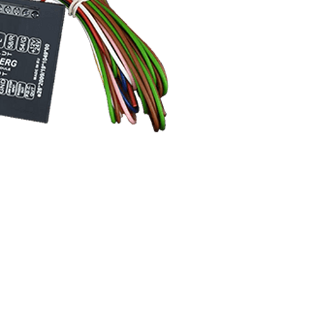
נורית, פרדס חנה
grorim.co.il
כרכור