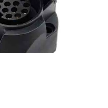
נורית, פרדס חנה
grorim.co.il
כרכור