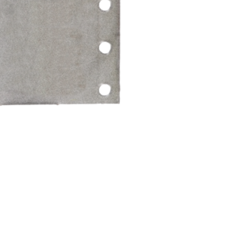
נורית, פרדס חנה
grorim.co.il
כרכור