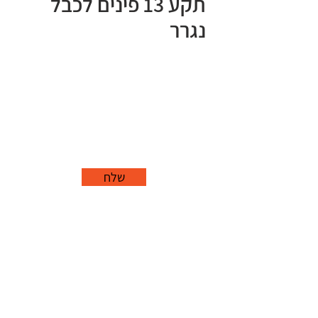
תקע 13 פינים לכבל
נגרר
שלח
office@grorim.co.il
נורית, פרדס חנה
כרכור
04-627-1688