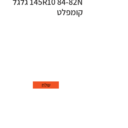
145R10 84-82N גלגל
קומפלט
שלח
office@grorim.co.il
נורית, פרדס חנה
כרכור