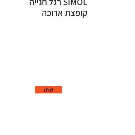
SIMOL רגל חנייה
קופצת ארוכה
שלח
office@grorim.co.il
נורית, פרדס חנה
כרכור