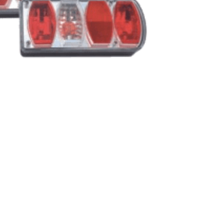
נורית, פרדס חנה
grorim.co.il
כרכור