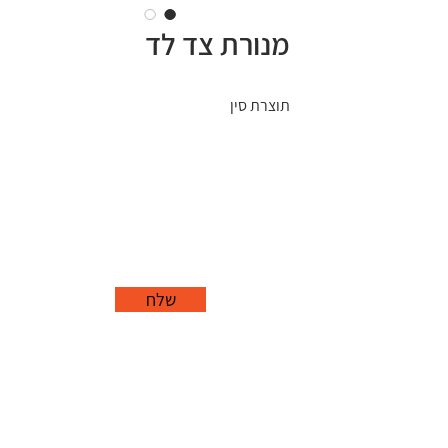
מנורת צד לד
תוצרת סין
שלח
office@grorim.co.il
נורית, פרדס חנה
כרכור