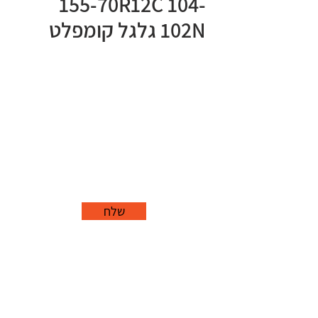
155-70R12C 104-
102N גלגל קומפלט
שלח
office@grorim.co.il
נורית, פרדס חנה
כרכור