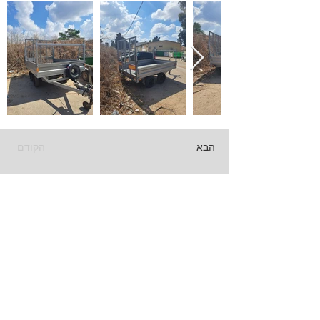
הבא
הקודם
שלח